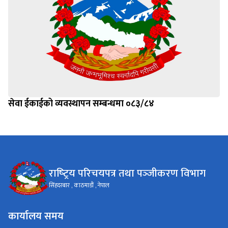
सेवा ईकाईको व्यवस्थापन सम्बन्धमा ०८३/८४
राष्‍ट्रिय परिचयपत्र तथा पञ्‍जीकरण विभाग
सिंहदरबार , काठमाडौं , नेपाल
कार्यालय समय