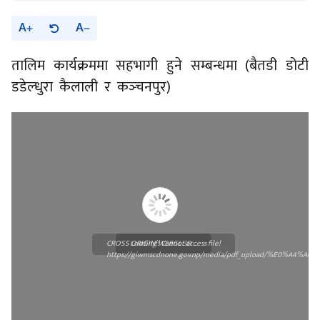
A
A
तालिम कार्यक्रममा सहभागी हुने सम्बन्धमा (बैतडी डोटी
डडेल्धुरा कैलाली र कञ्‍चनपुर)
CROSS ORIGIN!! Cannot access file!
Loading WEBGL 3D ...
https://giwmscdnone.gov.np/media/pdf_upload/