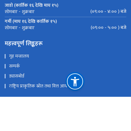
जाडो (कार्तिक १६ देखि माघ १५)
(०९:०० - ४:०० ) बजे
सोमबार - शुक्रबार
गर्मी (माघ १६ देखि कार्तिक १५)
(०९:०० - ५:०० ) बजे
सोमबार - शुक्रबार
महत्त्वपूर्ण लिङ्कहरू
गृह मन्त्रालय
सम्पर्क
ड्यासबोर्ड
राष्ट्रिय प्राकृतिक स्रोत तथा वित्त आयोग
सिंहदरबार , काठमाडौं , नेपाल
प्रशासन शाखाः info@donidcr.gov.np, पञ्‍जीकरण शाखाः
vital@donidcr.gov.np, राष्ट्रिय परिचयपत्र शाखाः
nid@donidcr.gov.np, गुनासोः gunaso@donidcr.gov.np, जिन्सीः