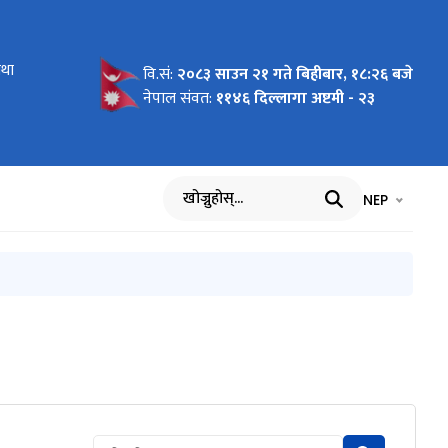
तथा
ात गरिएको
वि.सं:
२०८३ साउन २१ गते बिहीबार, १८:२६ बजे
नेपाल संवत:
११४६ दिल्लागा अष्टमी - २३
भाषा चयन गर्नुह
भाषा प
NEP
खोज्नुहोस्