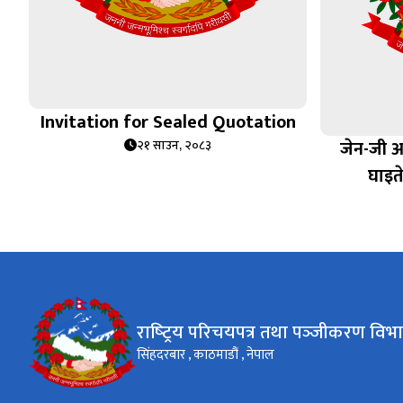
Invitation for Sealed Quotation
जेन-जी 
२१ साउन, २०८३
घाइत
राष्‍ट्रिय परिचयपत्र तथा पञ्‍जीकरण विभ
सिंहदरबार , काठमाडौं , नेपाल