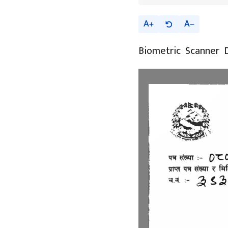
A
A
Biometric Scanner Dev