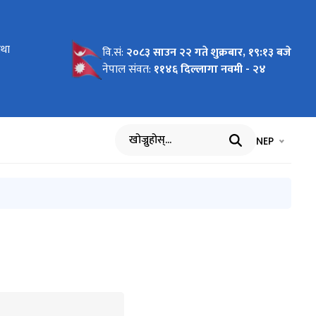
तथा
ात गरिएको
वि.सं:
२०८३ साउन २२ गते शुक्रबार, १९:१३ बजे
नेपाल संवत:
११४६ दिल्लागा नवमी - २४
भाषा चयन गर्नुह
भाषा प
NEP
खोज्नुहोस्