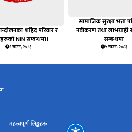
सामाजिक सुरक्षा भत्ता प
आन्दोलनका शहिद परिवार र
नवीकरण तथा लाभग्राही
ेहरूको NIN सम्बन्धमा।
सम्बन्धमा
६ साउन, २०८३
५ साउन, २०८३
ाग
महत्त्वपूर्ण लिङ्कहरू