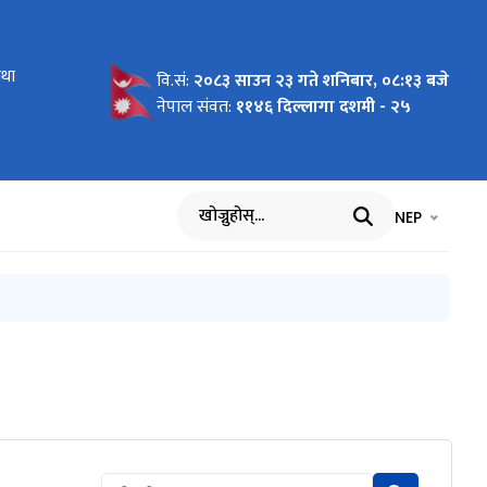
तथा
ात गरिएको
वि.सं:
२०८३ साउन २३ गते शनिबार, ०८:१३ बजे
नेपाल संवत:
११४६ दिल्लागा दशमी - २५
भाषा चयन गर्नुह
भाषा प
NEP
खोज्नुहोस्