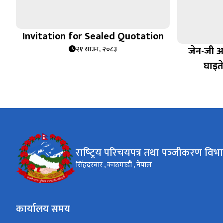
Invitation for Sealed Quotation
जेन-जी 
२१ साउन, २०८३
घाइत
राष्‍ट्रिय परिचयपत्र तथा पञ्‍जीकरण विभ
सिंहदरबार , काठमाडौं , नेपाल
कार्यालय समय